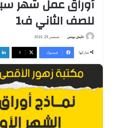
أوراق عمل شهر سبتم
للصف الثاني ف1
عايش يونس
سبتمبر 25, 2022
فيسبوك
‫X
شاركها