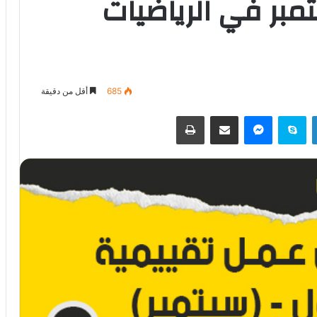
بر في الرياضيات
685
أقل من دقيقة
لينكدإن
سكايب
ماسنجر
مشاركة عبر البريد
طباعة