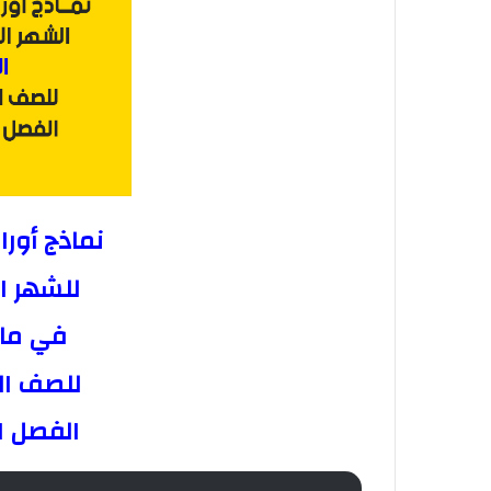
نماذج أور
للشهر ال
في ماد
للصف الث
الفصل ا