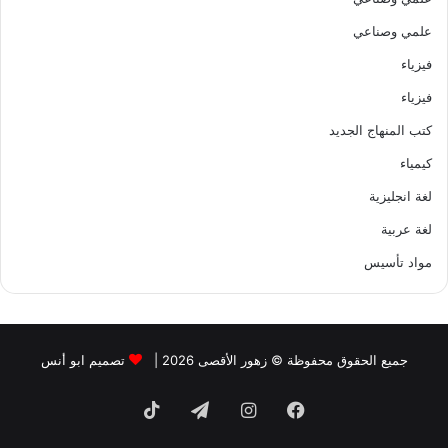
علمي وصناعي
فيزياء
فيزياء
كتب المنهاج الجديد
كيمياء
لغة انجليزية
لغة عربية
مواد تأسيس
جميع الحقوق محفوظة © زهور الأقصى 2026 |
تصميم ابو أنس
فيسبوك
انستقرام
تيلقرام
‫TikTok