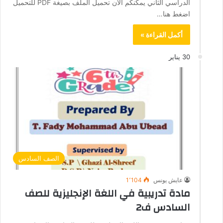
الدراسي الثاني يمكنكم الآن تحميل الملف بصيغة PDF للتحميل
اضغط هنا…
أكمل القراءة »
30 يناير
الصف السادس
عايش يونس
1٬104
مادة تدريبية في اللغة الإنجليزية للصف
السادس ف2