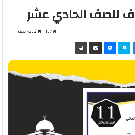
رف للصف الحادي عشر
137
أقل من دقيقة
لينكدإن
سكايب
ماسنجر
مشاركة عبر البريد
طباعة