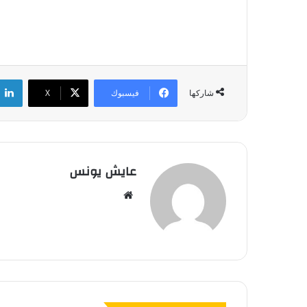
فيسبوك
‫X
شاركها
عايش يونس
موق
ع
الوي
ب