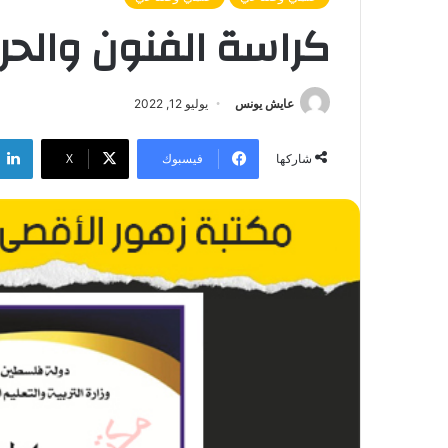
كراسة الفنون والح
عايش يونس
يوليو 12, 2022
فيسبوك
‫X
شاركها